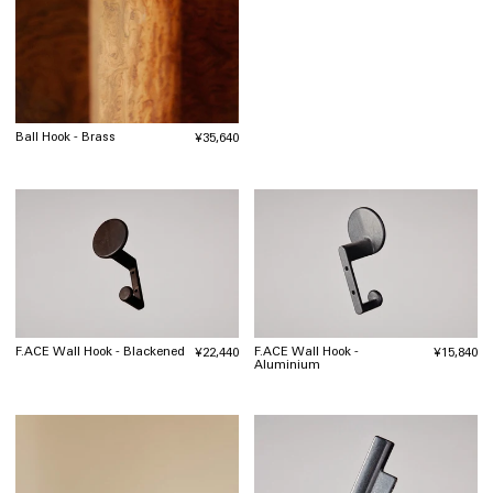
常
価
格
Ball Hook - Brass
通
¥35,640
常
価
格
F.ACE Wall Hook - Blackened
F.ACE Wall Hook -
通
¥22,440
通
¥15,840
Aluminium
常
常
価
価
格
格