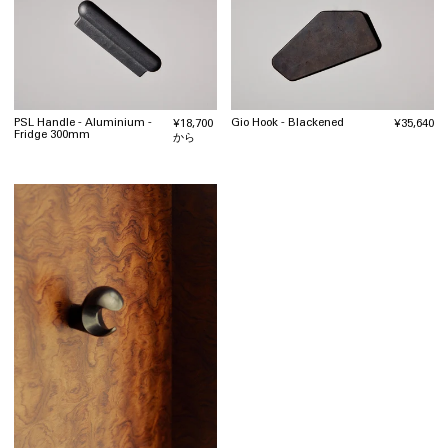
PSL Handle - Aluminium -
Gio Hook - Blackened
通
¥18,700
通
¥35,640
Fridge 300mm
常
から
常
価
価
格
格