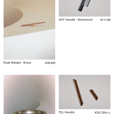
ADT Handle - Aluminium
通
¥17,160
常
価
格
Book Weight - Brass
通
¥26,400
常
価
格
PSL Handle
通
¥20,130から