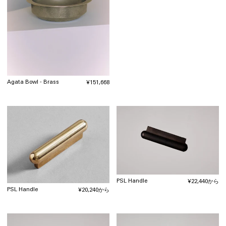
常
価
格
Agata Bowl - Brass
通
¥151,668
常
価
格
PSL Handle
通
¥22,440から
常
PSL Handle
通
¥20,240から
価
常
格
価
格