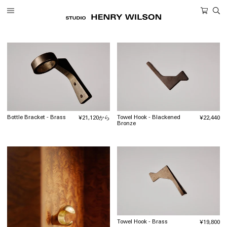
ツ
カ
に
ー
進
ト
む
Bottle Bracket - Brass
Towel Hook - Blackened
通
¥21,120から
通
¥22,440
Bronze
常
常
価
価
格
格
Towel Hook - Brass
通
¥19,800