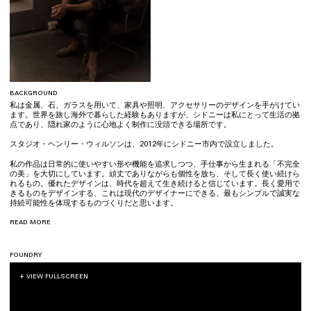
background
私は金属、石、ガラスを用いて、家具や照明、アクセサリーのデザインを手がけてい
ます。世界を旅し海外で暮らした経験もありますが、シドニーは私にとって生活の拠
点であり、隠れ家のように心地よく制作に没頭できる場所です。
スタジオ・ヘンリー・ウィルソンは、2012年にシドニー市内で設立しました。
私の作品は日常的に使いやすい形や機能を追求しつつ、手仕事から生まれる「不完全
の美」を大切にしています。頑丈でありながらも個性を放ち、そして長く使い続けら
れるもの。優れたデザインは、時代を超えて生き続けると信じています。長く愛用で
きるものをデザインする、これは現代のデザイナーにできる、最もシンプルで誠実な
持続可能性を体現するものづくりだと思います。
read more
それを実現するために、ヨーロッパの石職人や、真鍮やアルミニウムの部品を鋳造す
る地元の工場の方々など、志を同じくする優れたアーティスト達と良い関係を築いて
いくことがとても大事だと感じています。
foundry
私の創作の原点は、オーストラリアの風景にあります。自然が見せるその多様な表情
は、常に私を魅了してきました。オーストラリアの環境下では、全てが完璧なままで
は存在できません。風化することは自然なこととして受け入れられ、制作の過程で生
まれる小さな不完全ささえも、この土地ならではの魅力として評価されます。