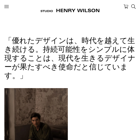
ツ
カ
に
ー
進
ト
む
「優れたデザインは、時代を越えて生
き続ける。持続可能性をシンプルに体
現することは、現代を生きるデザイナ
ーが果たすべき使命だと信じていま
す。」