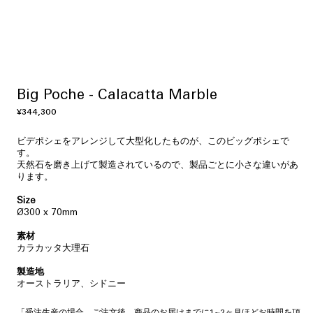
Big Poche - Calacatta Marble
通
¥344,300
常
価
ビデポシェをアレンジして大型化したものが、このビッグポシェで
格
す。
天然石を磨き上げて製造されているので、製品ごとに小さな違いがあ
ります。
Size
Ø300 x 70mm
素材
カラカッタ大理石
製造地
オーストラリア、シドニー