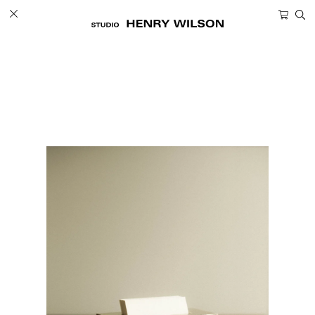
ツ
カ
に
ー
進
ト
む