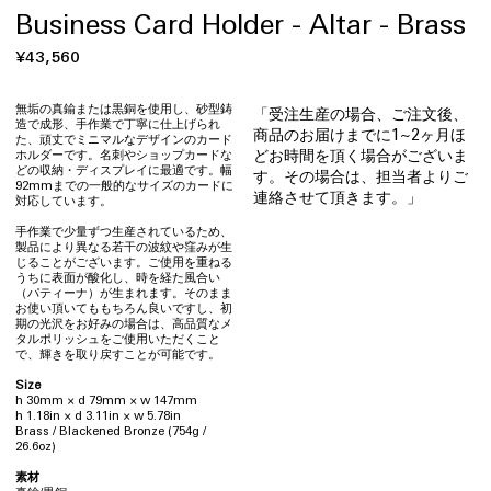
Business Card Holder - Altar - Brass
通
¥43,560
常
価
無垢の真鍮または黒銅を使用し、砂型鋳
「受注生産の場合、ご注文後、
造で成形、手作業で丁寧に仕上げられ
格
商品のお届けまでに1~2ヶ月ほ
た、頑丈でミニマルなデザインのカード
どお時間を頂く場合がございま
ホルダーです。名刺やショップカードな
どの収納・ディスプレイに最適です。幅
す。その場合は、担当者よりご
92mmまでの一般的なサイズのカードに
連絡させて頂きます。」
対応しています。
手作業で少量ずつ生産されているため、
製品により異なる若干の波紋や窪みが生
じることがございます。ご使用を重ねる
うちに表面が酸化し、時を経た風合い
（パティーナ）が生まれます。そのまま
お使い頂いてももちろん良いですし、初
期の光沢をお好みの場合は、高品質なメ
タルポリッシュをご使用いただくこと
で、輝きを取り戻すことが可能です。
Size
h 30mm × d 79mm × w 147mm
h 1.18in × d 3.11in × w 5.78in
Brass / Blackened Bronze (754g /
26.6oz)
素材