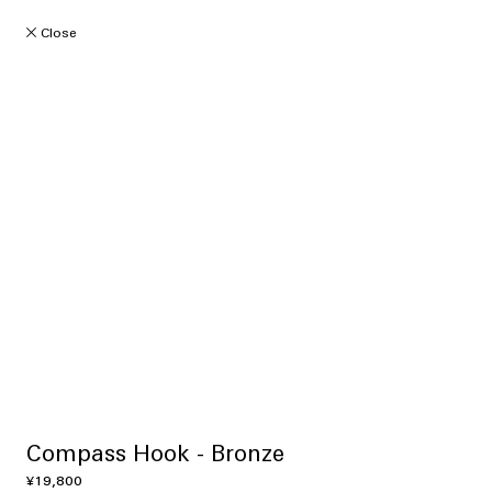
ツ
に
Close
進
む
Compass Hook - Bronze
通
¥19,800