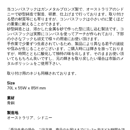
常
価
当コンパスフックはガンメタルブロンズ製で、オーストラリアのシド
格
ニーで砂型鋳造で製造、研磨、仕上げまで行っております。取り付け
る壁の材質等にも寄りますが、コンパスフックは小さいのに驚くほど
の重量に耐えることができます。
砂型鋳造とは、溶かした金属を砂で作った型に流し込む製法です。コ
ンパスフックは実際にコンパスを使ってアーチが作られており、下部
の小さなフックも頑丈で様々の用途にお使い頂けます。
手作業で少量ずつ生産されているため、製品により異なる若干の波紋
や窪みが生じることがございます。ご購入時には輝きを放っておりま
すが、時間とともに酸化して独特の味を出します。そのままお使い頂
いてももちろん良いですし、元の輝きを取り戻したい場合は市販のメ
タルポリッシュをご使用下さい。
取り付け用のネジも同梱されております。
Size
70L x 55W x 85H mm
素材
青銅
製造地
オーストラリア、シドニー