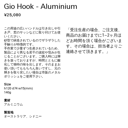
Gio Hook - Aluminium
通
¥25,080
常
価
この用途の広いハンドルは引き出しや引
「受注生産の場合、ご注文後、
き戸、窓のサッシなどに取り付けてお使
格
商品のお届けまでに1~2ヶ月ほ
いください。
どお時間を頂く場合がございま
砂型で鋳造されているのでザラザラした
手触りが特徴的です。
す。その場合は、担当者よりご
手作業で少量ずつ生産されているため、
連絡させて頂きます。」
製品により異なる若干の波紋や窪みが生
じることがございます。ご購入時には輝
きを放っておりますが、時間とともに酸
化して独特の味を出します。そのままお
使い頂いてももちろん良いですし、元の
輝きを取り戻したい場合は市販のメタル
ポリッシュをご使用下さい。
Size
h120 d74 w15(mm)
140g
素材
アルミニウム
製造地
オーストラリア、シドニー