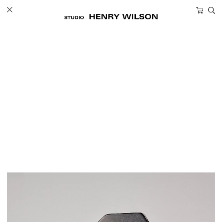
ツ
カ
に
ー
進
ト
む