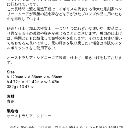
に行われています。
この長時間に渡る製造工程は、イギリスを代表する偉大な彫刻家ヘン
リー・ムーアが戦後の記念碑などを手がけたブロンズ作品に用いたも
のを再現しています。
鋳造と仕上げ加工の性質上、一つひとつにわずかな違いや、製品によ
り異なる若干の波紋や窪みが生じることがございます。独自の仕上げ
は、時間とともに酸化して独特の味を出します。そのままお使い頂い
てももちろん良いですし、元の輝きを取り戻したい場合は市販のメタ
ルポリッシュをご使用下さい。
オーストラリア・シドニーにて製造、仕上げ、磨き上げをしておりま
す。
Size
h 120mm × d 36mm × w 36mm
h 4.72in × d 1.42in × w 1.42in
382g / 13.47oz
素材
青銅
製造地
オーストラリア、シドニー