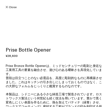
ツ
に
Close
進
む
Prise Bottle Opener
通
¥28,600
常
価
Prise Bronze Bottle Openerは、ミッドセンチュリーの彫刻と身近な
格
工業用工具の要素を融合させ、遊び心のある曖昧さを具現化していま
す。
普段は目立つことのない必需品を、高度に彫刻的なものに再構築させ
ました。これはキッチンの引き出しにしまっておくものではなく、こ
の大胆なフォルムをじっくりと鑑賞するものなのです。
本製品は、シドニーにある小さな鋳造工場で製造されています。ロス
トワックス製法という何世紀も続く技法を用いています。豊かで黒く
変色しにくい表面を作るために、熱を加えてパティナ（緑青）させ、
ワックスでコーティングし密封する工程がブランドの印を刻印する前