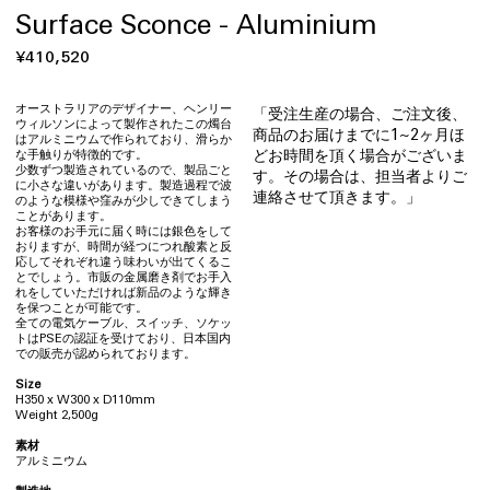
Surface Sconce - Aluminium
通
¥410,520
常
価
オーストラリアのデザイナー、ヘンリー
「受注生産の場合、ご注文後、
ウィルソンによって製作されたこの燭台
格
商品のお届けまでに1~2ヶ月ほ
はアルミニウムで作られており、滑らか
どお時間を頂く場合がございま
な手触りが特徴的です。
少数ずつ製造されているので、製品ごと
す。その場合は、担当者よりご
に小さな違いがあります。製造過程で波
連絡させて頂きます。」
のような模様や窪みが少しできてしまう
ことがあります。
お客様のお手元に届く時には銀色をして
おりますが、時間が経つにつれ酸素と反
応してそれぞれ違う味わいが出てくるこ
とでしょう。市販の金属磨き剤でお手入
れをしていただければ新品のような輝き
を保つことが可能です。
全ての電気ケーブル、スイッチ、ソケッ
トはPSEの認証を受けており、日本国内
での販売が認められております。
Size
H350 x W300 x D110mm
Weight 2,500g
素材
アルミニウム