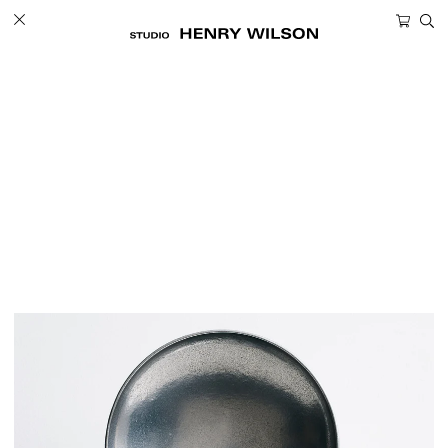
ツ
カ
に
ー
進
ト
む