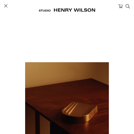
ツ
カ
に
ー
進
ト
む