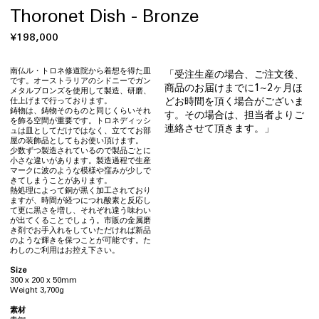
Thoronet Dish - Bronze
通
¥198,000
常
価
南仏ル・トロネ修道院から着想を得た皿
「受注生産の場合、ご注文後、
です。オーストラリアのシドニーでガン
格
商品のお届けまでに1~2ヶ月ほ
メタルブロンズを使用して製造、研磨、
どお時間を頂く場合がございま
仕上げまで行っております。
鋳物は、鋳物そのものと同じくらいそれ
す。その場合は、担当者よりご
を飾る空間が重要です。トロネディッシ
連絡させて頂きます。」
ュは皿としてだけではなく、立ててお部
屋の装飾品としてもお使い頂けます。
少数ずつ製造されているので製品ごとに
小さな違いがあります。製造過程で生産
マークに波のような模様や窪みが少しで
きてしまうことがあります。
熱処理によって銅が黒く加工されており
ますが、時間が経つにつれ酸素と反応し
て更に黒さを増し、それぞれ違う味わい
が出てくることでしょう。市販の金属磨
き剤でお手入れをしていただければ新品
のような輝きを保つことが可能です。た
わしのご利用はお控え下さい。
Size
300 x 200 x 50mm
Weight 3,700g
素材