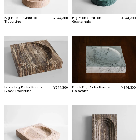
Big Poche - Classico
Big Poche - Green
通
¥344,300
通
¥344,300
Travertine
Guatemala
常
常
価
価
格
格
Block Big Poche Rond -
Block Big Poche Rond -
通
¥344,300
通
¥344,300
Black Travertine
Calacatta
常
常
価
価
格
格