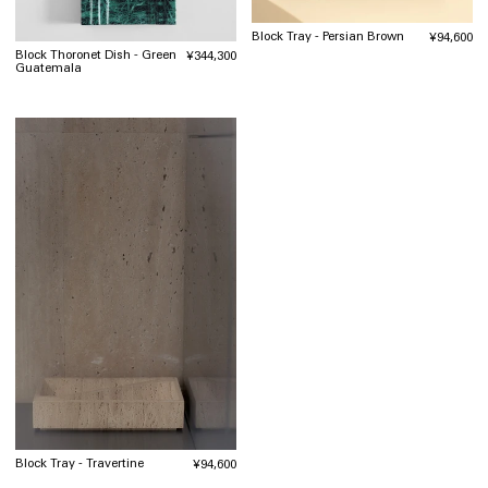
Block Tray - Persian Brown
通
¥94,600
常
Block Thoronet Dish - Green
通
¥344,300
Guatemala
価
常
格
価
格
Block Tray - Travertine
通
¥94,600
常