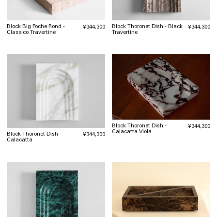
Block Big Poche Rond -
Block Thoronet Dish - Black
通
¥344,300
通
¥344,300
Classico Travertine
Travertine
常
常
価
価
格
格
Block Thoronet Dish -
通
¥344,300
Calacatta Viola
常
Block Thoronet Dish -
通
¥344,300
Calacatta
価
常
格
価
格