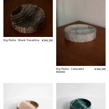
Big Poche - Black Travertine
通
¥344,300
常
価
格
Big Poche - Calacatta
通
¥344,300
Marble
常
価
格