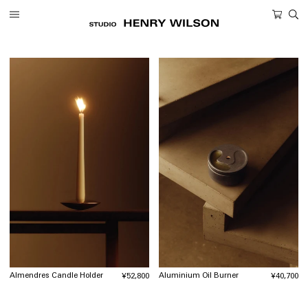
ツ
カ
に
ー
進
ト
む
Almendres Candle Holder
Aluminium Oil Burner
通
¥52,800
通
¥40,700
常
常
価
価
格
格