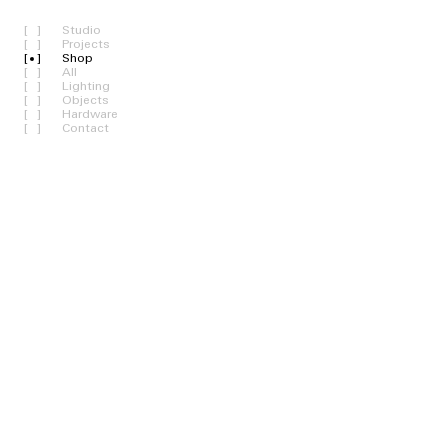
ツ
に
Studio
進
Projects
む
Shop
All
Lighting
Objects
Hardware
Contact