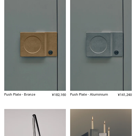
Push Plate - Bronze
Push Plate - Aluminium
通
¥182,160
通
¥141,240
常
常
価
価
格
格