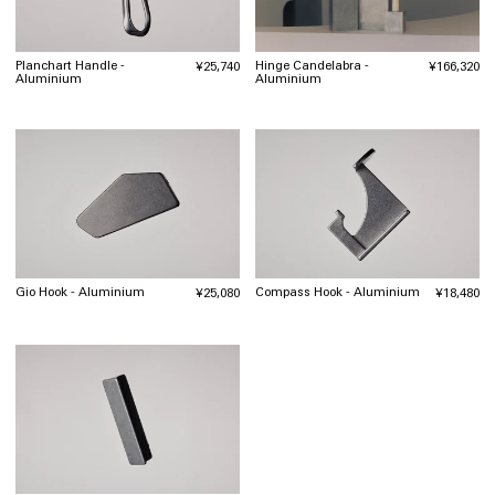
Hinge Candelabra -
Planchart Handle -
通
¥166,320
通
¥25,740
Aluminium
Aluminium
常
常
価
価
格
格
Gio Hook - Aluminium
Compass Hook - Aluminium
通
¥25,080
通
¥18,480
常
常
価
価
格
格