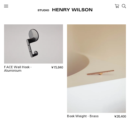
ツ
カ
に
ー
進
ト
む
F.ACE Wall Hook -
通
¥15,840
Aluminium
常
価
格
Book Weight - Brass
通
¥26,400
常
価
格