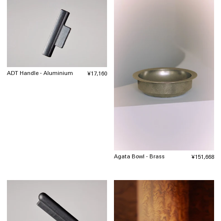
ADT Handle - Aluminium
通
¥17,160
常
価
格
Agata Bowl - Brass
通
¥151,668
常
価
格