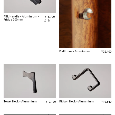
PSL Handle - Aluminium -
通
¥18,700
Fridge 300mm
常
から
価
格
Ball Hook - Aluminium
通
¥32,400
常
価
格
Towel Hook - Aluminium
Ribbon Hook - Aluminium
通
¥17,160
通
¥15,840
常
常
価
価
格
格