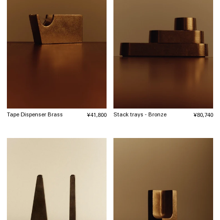
Tape Dispenser Brass
Stack trays - Bronze
通
¥41,800
通
¥80,740
常
常
価
価
格
格