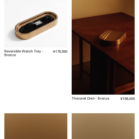
Reversible Watch Tray -
通
¥175,560
Bronze
常
価
格
Thoronet Dish - Bronze
通
¥198,000
常
価
格