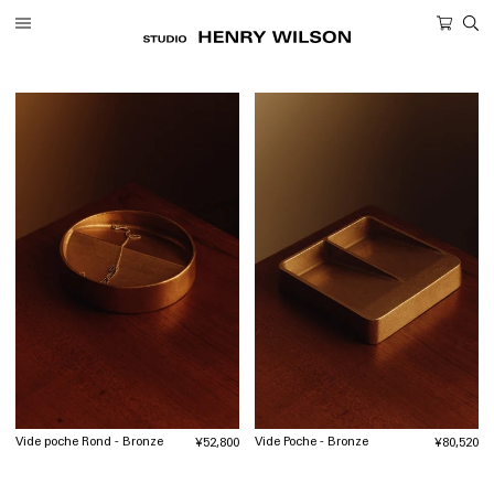
ツ
カ
に
ー
進
ト
む
Vide Poche - Bronze
Vide poche Rond - Bronze
通
¥80,520
通
¥52,800
常
常
価
価
格
格