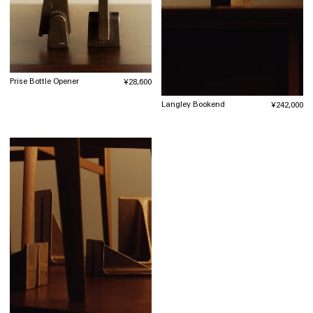
Prise Bottle Opener
通
¥28,600
常
価
Langley Bookend
通
¥242,000
格
常
価
格